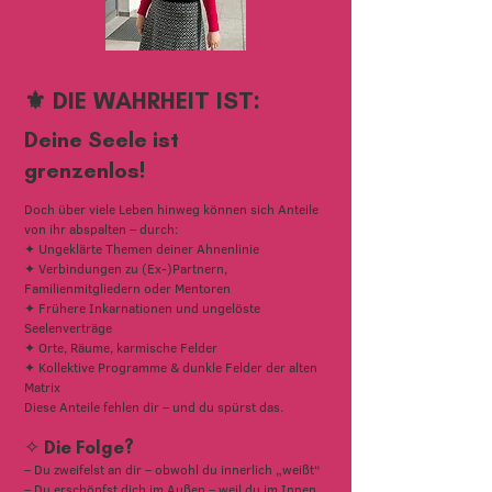
⚜️ DIE WAHRHEIT IST:
Deine Seele ist
grenzenlos!
Doch über viele Leben hinweg können sich Anteile
von ihr abspalten – durch:
✦ Ungeklärte Themen deiner Ahnenlinie
✦ Verbindungen zu (Ex-)Partnern,
Familienmitgliedern oder Mentoren
✦ Frühere Inkarnationen und ungelöste
Seelenverträge
✦ Orte, Räume, karmische Felder
✦ Kollektive Programme & dunkle Felder der alten
Matrix
Diese Anteile fehlen dir – und du spürst das.
✧ Die Folge?
– Du zweifelst an dir – obwohl du innerlich „weißt“
– Du erschöpfst dich im Außen – weil du im Innen