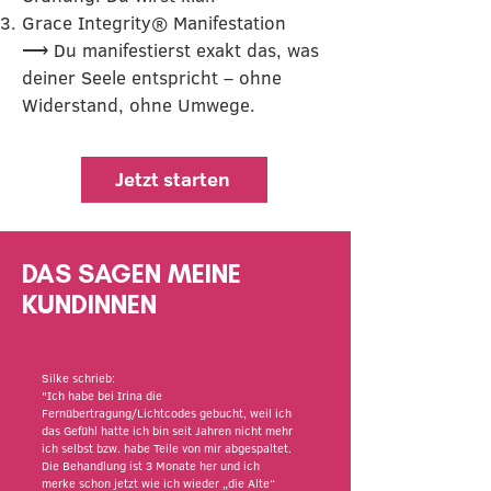
Grace Integrity® Manifestation
⟶ Du manifestierst exakt das, was
deiner Seele entspricht – ohne
Widerstand, ohne Umwege.
Jetzt starten
DAS SAGEN MEINE
KUNDINNEN
Silke schrieb:
"Ich habe bei Irina die
Fernübertragung/Lichtcodes gebucht, weil ich
das Gefühl hatte ich bin seit Jahren nicht mehr
ich selbst bzw. habe Teile von mir abgespaltet.
Die Behandlung ist 3 Monate her und ich
merke schon jetzt wie ich wieder „die Alte“