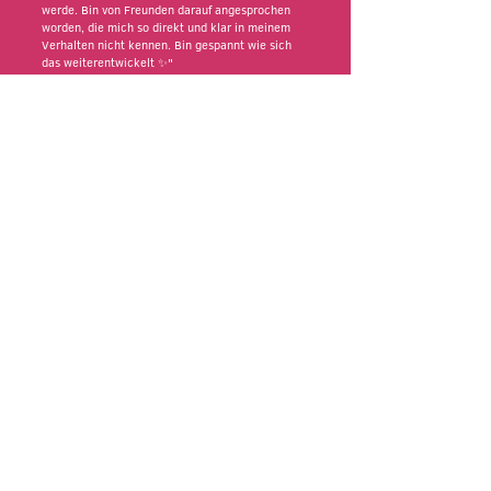
werde. Bin von Freunden darauf angesprochen
worden, die mich so direkt und klar in meinem
Verhalten nicht kennen. Bin gespannt wie sich
das weiterentwickelt ✨"
6 Monate später: "Ich bin aber ehrlich, in den
letzten 6 Monaten bin ich wieder sehr ich
selbst geworden 😇"
WAS DU WISSEN SOLLTEST:
Diese Frequenz wird einmalig per