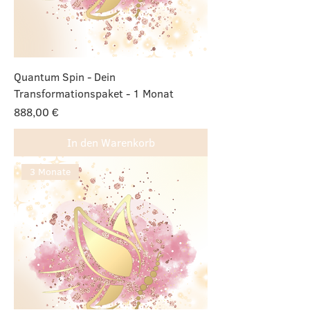
Quantum Spin - Dein
Transformationspaket - 1 Monat
Preis
888,00 €
In den Warenkorb
3 Monate