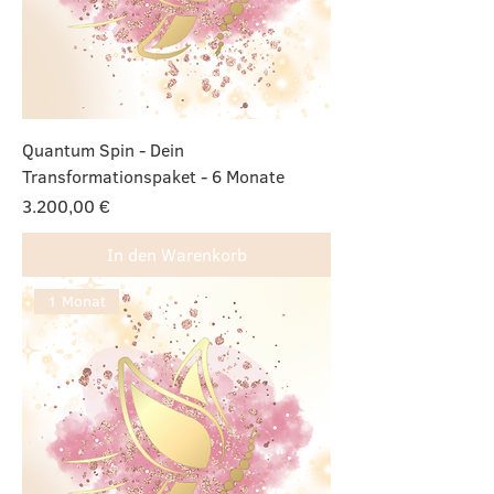
Quantum Spin - Dein
Transformationspaket - 6 Monate
Preis
3.200,00 €
In den Warenkorb
1 Monat