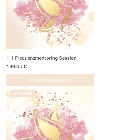
1:1 Frequenzmentoring Session
Preis
199,00 €
In den Warenkorb
6 Monate